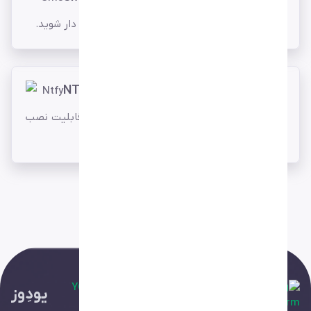
سریع تر از هر زمان با پیامک از رخدادهایتان خبر دار شوید.
NTFY
دریافت نوتیفیکیشن‌ها از طریق پلتفرم
ntfy
با قابلیت نصب
روی Android و iOS.
یودِوز