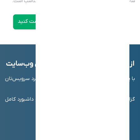
سایتی که سرعت و تجربه کاربری برایش اهمیت دارد مناسب است.
تحلیل عملکرد سایت شما – همین حالا تست کنید
از تحلیل سرعت تا مانیتورینگ کامل وب‌سایت
با
یودوز
فقط سرعت سایت را نمی‌سنجید؛ عملکرد سرویس‌تان
را به‌صورت 24/7 پایش می‌کنید.
گزارش قطعی، آنالیز خطاها، هشدارهای فوری و داشبورد کامل
برای مدیریت سلامت سرویس‌ها.
شروع مانیتورینگ – رایگان