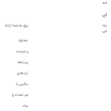
شفاف و قابل‌درک ارزیابی کنید.
این ابزار چه کاری انجام می‌دهد؟
بلافاصله بعد از وارد کردن آدرس سایت، یک گزارش دقیق به شما ارائه
می‌دهد که شامل:
تحلیل سرعت اولیه صفحه
(زمان نمایش اولین محتوا،
شروع رندر، بارگذاری کامل)
اندازه‌گیری زمان پاسخ‌دهی سرور
و تاثیر آن روی سرعت
سایت
بررسی تعداد و نوع درخواست‌ها
(تصاویر، اسکریپت‌ها،
استایل‌ها، فونت‌ها و ...)
محاسبه حجم کل صفحه
و مقایسه آن با استانداردهای
سرعت وب
تحلیل تصاویر
و تشخیص اینکه کدام تصاویر سنگین یا
غیر بهینه هستند
تحلیل فایل‌های JavaScript و CSS
از نظر حجم، تعداد و
تاثیر روی سرعت
گزارش فایل‌های سنگین
که بیشترین تاخیر را ایجاد