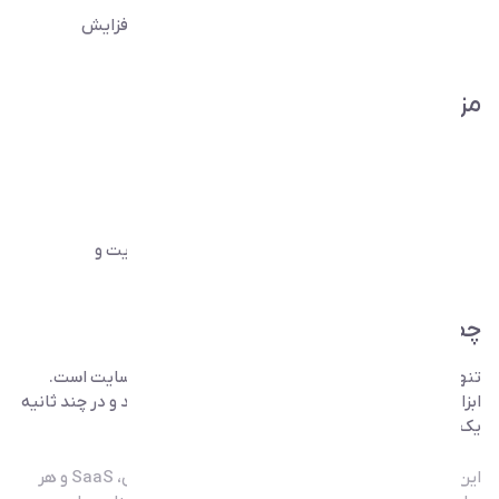
می‌کنند
نمایش نقاط ضعف و پیشنهادهای عملی
برای افزایش
سرعت
مزایای کلیدی برای شما
یافتن سریع علت‌های کندی سایت
بهبود رتبه گوگل با افزایش سرعت لود
افزایش رضایت کاربران و کاهش نرخ خروج
شناسایی فایل‌های سنگین و منابع مشکل‌ساز
قابل‌استفاده برای توسعه‌دهندگان، مدیران سایت و
کسب‌وکارها
چطور کار می‌کند؟
تنها کاری که لازم است انجام دهید وارد کردن آدرس سایت است.
ابزار، صفحه را بررسی کرده، تمام منابع را تحلیل می‌کند و در چند ثانیه
یک گزارش کامل به شما نمایش می‌دهد.
این ابزار برای وب‌سایت‌های فروشگاهی، شرکتی، وبلاگی، SaaS و هر