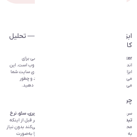
معرفی ابزار سنجش عملکرد وب‌سایت
ابزار Web Performance Analyzer — تحلیل
کامل سرعت و عملکرد وب‌سایت
Web Performance Checker
یودِوز یک ابزار تخصصی برای
اندازه‌گیری سرعت، بارگذاری و کیفیت عملکرد صفحات وب است. این
ابزار به شما کمک می‌کند بفهمید چه عواملی باعث کندی سایت شما
می‌شوند، کدام بخش‌ها بیشترین مصرف منابع را دارند و چطور
می‌توانید تجربه کاربری و رتبه سئو سایت خود را بهبود دهید.
چرا باید از این ابزار استفاده کنید؟
سرعت سایت، بزرگ‌ترین عامل تأثیرگذار روی
تجربه کاربری، سئو، نرخ
تبدیل و اعتماد مشتری
است. اگر سایت کند باشد، کاربر قبل از اینکه
محتوا را ببیند از صفحه خارج می‌شود. این ابزار کمک می‌کند بدون نیاز
به تخصص عمیق فنی، وضعیت عملکردی سایت خود را به‌صورت